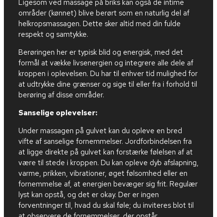
Ligesom ved massage på briks kan også de intime
områder (kønnet) blive berørt som en naturlig del af
helkropsmassagen. Dette sker altid med din fulde
respekt og samtykke.
Berøringen her er typisk blid og energisk, med det
formål at vække livsenergien og integrere alle dele af
kroppen i oplevelsen. Du har til enhver tid mulighed for
at udtrykke dine grænser og sige til eller fra i forhold til
berøring af disse områder.
Sanselige oplevelser:
Under massagen på gulvet kan du opleve en bred
vifte af sanselige fornemmelser. Jordforbindelsen fra
at ligge direkte på gulvet kan forstærke følelsen af at
være til stede i kroppen. Du kan opleve dyb afslapning,
varme, prikken, vibrationer, øget følsomhed eller en
fornemmelse af, at energien bevæger sig frit. Regulær
lyst kan opstå, og det er okay. Der er ingen
forventninger til, hvad du skal føle; du inviteres blot til
at observere de fornemmelser, der opstår.